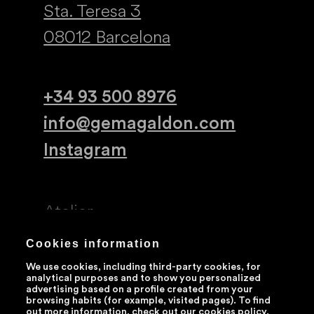
Sta. Teresa 3
08012 Barcelona
+34 93 500 8976
info@gemagaldon.com
Instagram
Atelier
Espacios Fugaces
Cookies information
Mentorías
We use cookies, including third-party cookies, for
analytical purposes and to show you personalized
Sobre mí
advertising based on a profile created from your
browsing habits (for example, visited pages). To find
out more information, check out our
cookies policy
.